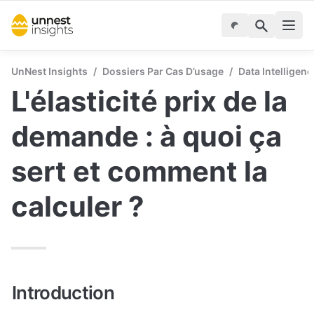
UnNest Insights
/
Dossiers Par Cas D’usage
/
Data Intelligenc
L'élasticité prix de la 
demande : à quoi ça 
sert et comment la 
calculer ? 
Introduction