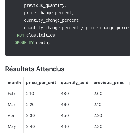
    previous_quantity
,
    price_change_percent
,
    quantity_change_percent
,
    quantity_change_percent 
/
 price_change_percen
FROM
GROUP
BY
 month
;
Résultats Attendus
month
price_per_unit
quantity_sold
previous_price
p
Feb
2.10
480
2.00
5
Mar
2.20
460
2.10
4
Apr
2.30
450
2.20
4
May
2.40
440
2.30
4