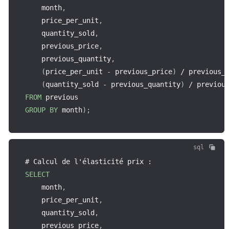
    month
,
    price_per_unit
,
    quantity_sold
,
    previous_price
,
    previous_quantity
,
(
price_per_unit 
-
 previous_price
)
/
 previous_
(
quantity_sold 
-
 previous_quantity
)
/
 previou
FROM
GROUP
BY
 month
)
;
sql
# Calcul de l'élasticité prix 
:
SELECT
    month
,
    price_per_unit
,
    quantity_sold
,
    previous_price
,