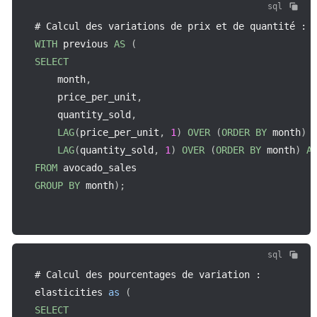
sql
# Calcul des variations de prix et de quantité 
:
WITH
 previous 
AS
(
SELECT
    month
,
    price_per_unit
,
    quantity_sold
,
LAG
(
price_per_unit
,
1
)
OVER
(
ORDER
BY
 month
)
LAG
(
quantity_sold
,
1
)
OVER
(
ORDER
BY
 month
)
A
FROM
GROUP
BY
 month
)
;
sql
# Calcul des pourcentages de variation 
:
elasticities 
as
(
SELECT