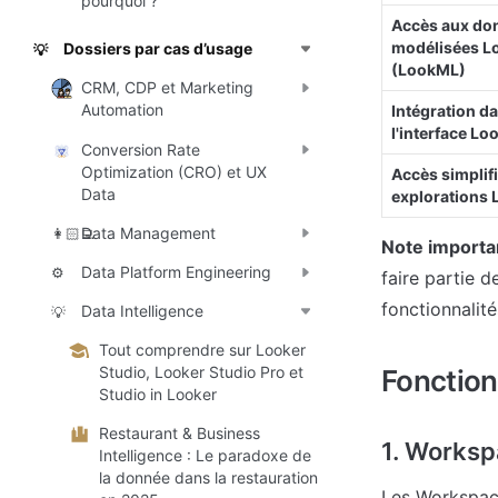
pourquoi ?
Accès aux do
modélisées Lo
Dossiers par cas d’usage
💡
(LookML)
CRM, CDP et Marketing
Automation
Intégration da
l'interface Lo
Conversion Rate
Optimization (CRO) et UX
Accès simplifi
Data
explorations 
Data Management
👩🏻‍💻
Note importa
Data Platform Engineering
⚙️
faire partie d
fonctionnalit
Data Intelligence
💡
Tout comprendre sur Looker
Studio, Looker Studio Pro et
Fonction
Studio in Looker
Restaurant & Business
1. Worksp
Intelligence : Le paradoxe de
la donnée dans la restauration
Les Workspace