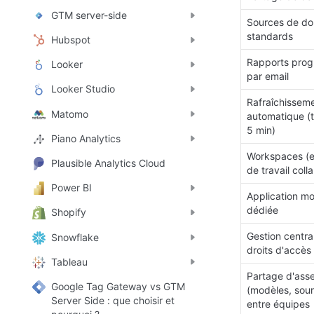
GTM server-side
Sources de do
standards
Hubspot
Rapports prog
Looker
par email
Looker Studio
Rafraîchisseme
Matomo
automatique (t
5 min)
Piano Analytics
Workspaces (e
Plausible Analytics Cloud
de travail colla
Power BI
Application mob
dédiée
Shopify
Gestion central
Snowflake
droits d'accès
Tableau
Partage d'asse
Google Tag Gateway vs GTM
(modèles, sour
Server Side : que choisir et
entre équipes