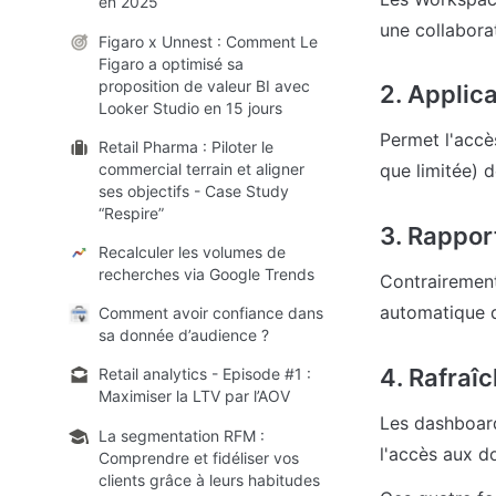
en 2025
une collabora
Figaro x Unnest : Comment Le
Figaro a optimisé sa
proposition de valeur BI avec
2. Applic
Looker Studio en 15 jours
Permet l'accè
Retail Pharma : Piloter le
commercial terrain et aligner
que limitée) d
ses objectifs - Case Study
“Respire”
3. Rappor
Recalculer les volumes de
recherches via Google Trends
Contrairement
automatique de
Comment avoir confiance dans
sa donnée d’audience ?
4. Rafraî
Retail analytics - Episode #1 :
Maximiser la LTV par l’AOV
Les dashboard
La segmentation RFM :
l'accès aux d
Comprendre et fidéliser vos
clients grâce à leurs habitudes