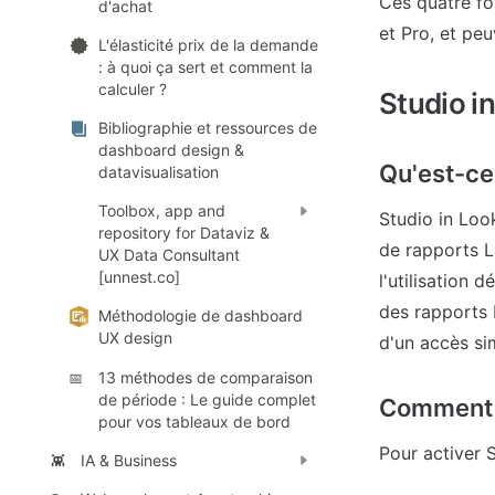
Ces quatre fon
d'achat
et Pro, et pe
L'élasticité prix de la demande
: à quoi ça sert et comment la
calculer ?
Studio i
Bibliographie et ressources de
dashboard design &
Qu'est-ce
datavisualisation
Toolbox, app and
Studio in Look
repository for Dataviz &
de rapports L
UX Data Consultant
[unnest.co]
l'utilisation 
des rapports 
Méthodologie de dashboard
UX design
d'un accès si
13 méthodes de comparaison
📅
de période : Le guide complet
Comment a
pour vos tableaux de bord
Pour activer S
IA & Business
👾