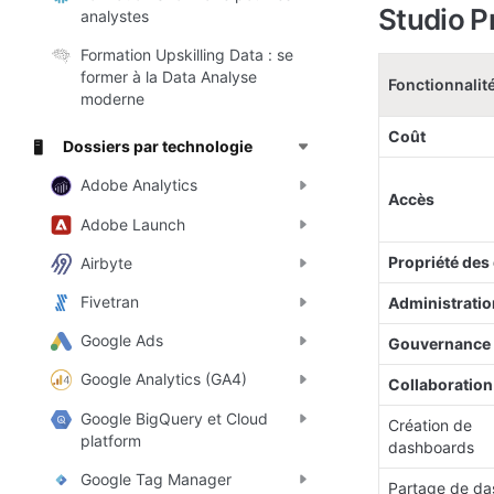
Studio P
analystes
Formation Upskilling Data : se
former à la Data Analyse
Fonctionnalit
moderne
Coût
Dossiers par technologie
🖥️
Adobe Analytics
Accès
Adobe Launch
Propriété des
Airbyte
Fivetran
Administratio
Google Ads
Gouvernance
Google Analytics (GA4)
Collaboration
Google BigQuery et Cloud
Création de 
platform
dashboards
Google Tag Manager
Partage de da