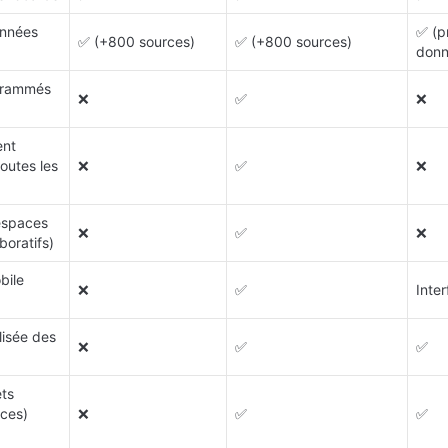
nnées 
✅ (p
✅ (+800 sources)
✅ (+800 sources)
donn
rammés 
❌
✅
❌
nt 
outes les 
❌
✅
❌
spaces 
❌
✅
❌
boratifs)
ile 
❌
✅
Inte
isée des 
❌
✅
✅
ts 
ces) 
❌
✅
✅