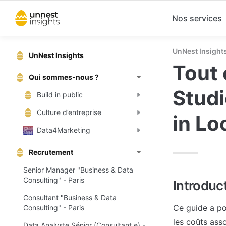
Nos services
UnNest Insight
UnNest Insights
Tout 
Qui sommes-nous ?
Studi
Build in public
Culture d’entreprise
in Lo
Data4Marketing
Recrutement
Senior Manager "Business & Data
Consulting" - Paris
Introduc
Consultant "Business & Data
Ce guide a po
Consulting" - Paris
les coûts ass
Data Analyste Sénior (Consultant.e) -