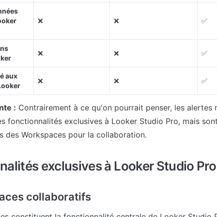
nnées 
oker 
❌
❌
✅
ns 
❌
❌
✅
oker
é aux 
❌
❌
✅
Looker
nte :
 Contrairement à ce qu'on pourrait penser, les alertes 
es fonctionnalités exclusives à Looker Studio Pro, mais sont 
és des Workspaces pour la collaboration.
nalités exclusives à Looker Studio Pro
aces collaboratifs
s constituent la fonctionnalité centrale de Looker Studio P