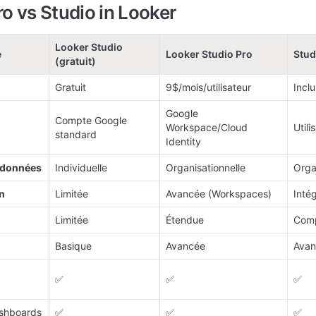
ro vs Studio in Looker
Looker Studio 
é
Looker Studio Pro
Stud
(gratuit)
Gratuit
9$/mois/utilisateur
Incl
Google 
Compte Google 
Workspace/Cloud 
Util
standard
Identity
 données
Individuelle
Organisationnelle
Orga
n
Limitée
Avancée (Workspaces)
Inté
Limitée
Étendue
Comp
Basique
Avancée
Avan
✅
✅
✅
shboards
✅
✅
✅