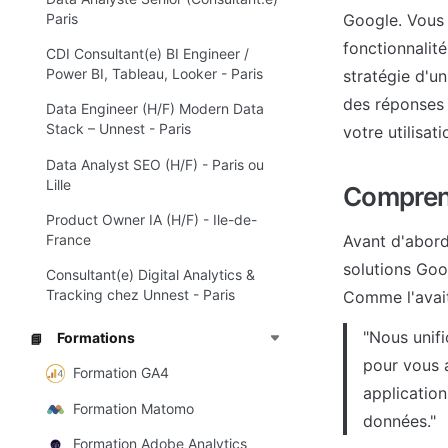
Google. Vous 
Paris
fonctionnalité
CDI Consultant(e) BI Engineer /
Power BI, Tableau, Looker - Paris
stratégie d'u
des réponses 
Data Engineer (H/F) Modern Data
Stack – Unnest - Paris
votre utilisati
Data Analyst SEO (H/F) - Paris ou
Lille
Compren
Product Owner IA (H/F) - Ile-de-
Avant d'abord
France
solutions Goog
Consultant(e) Digital Analytics &
Tracking chez Unnest - Paris
Comme l'avait
"Nous unifi
Formations
📘
pour vous a
Formation GA4
application
Formation Matomo
données."
Formation Adobe Analytics