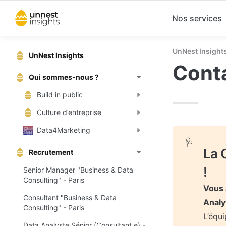
Nos services
UnNest Insight
UnNest Insights
Conta
Qui sommes-nous ?
Build in public
Culture d’entreprise
Data4Marketing
🩺
La 
Recrutement
!
Senior Manager "Business & Data
Consulting" - Paris
Vous 
Consultant "Business & Data
Analy
Consulting" - Paris
L’équ
Data Analyste Sénior (Consultant.e) -