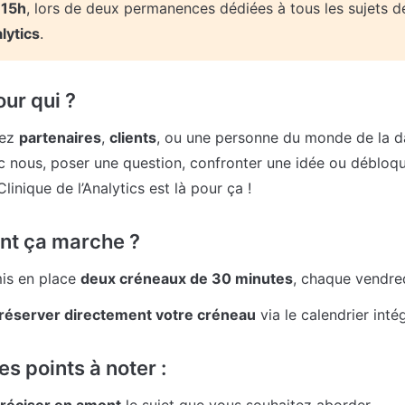
 15h
, lors de deux permanences dédiées à tous les sujets d
lytics
.
our qui ?
ez 
partenaires
, 
clients
, ou une personne du monde de la da
 nous, poser une question, confronter une idée ou débloque
Clinique de l’Analytics est là pour ça !
nt ça marche ?
is en place 
deux créneaux de 30 minutes
, chaque vendred
réserver directement votre créneau
 via le calendrier inté
s points à noter :
réciser en amont
 le sujet que vous souhaitez aborder