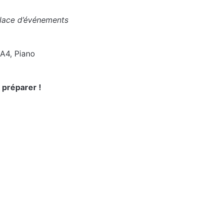
lace d’événements 
4, Piano 
 préparer !