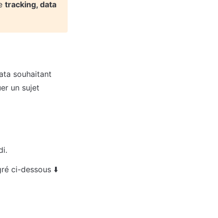
e 
tracking, data 
ta souhaitant 
r un sujet 
i.
gré ci-dessous ⬇️