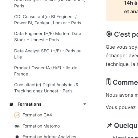
14h à
Paris
et ana
CDI Consultant(e) BI Engineer /
Power BI, Tableau, Looker - Paris
🎯 C’est p
Data Engineer (H/F) Modern Data
Stack – Unnest - Paris
Que vous soy
Data Analyst SEO (H/F) - Paris ou
échanger avec
Lille
technique, la 
Product Owner IA (H/F) - Ile-de-
France
🗓 Comme
Consultant(e) Digital Analytics &
Tracking chez Unnest - Paris
Nous avons m
Formations
📘
Vous pouvez 
Formation GA4
📌 Quelque
Formation Matomo
Formation Adobe Analytics
Merci de 
p