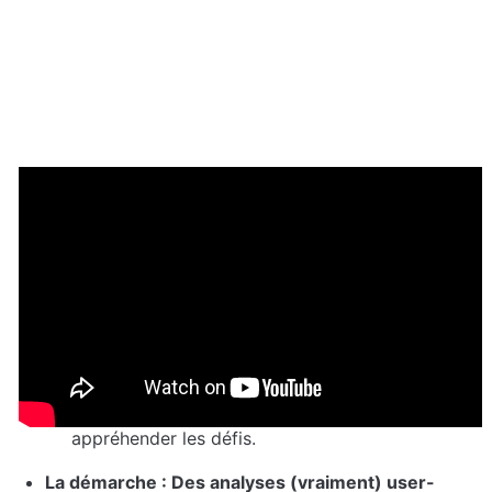
Programme du webinar
Introduction : CRO - Chez nous, on appelle ça UX 
Data (3 min)
Comprenez les enjeux de cette nouvelle 
approche pour l'e-commerce et clarifiez les 
termes et définitions clés pour mieux 
appréhender les défis.
La démarche : Des analyses (vraiment) user-