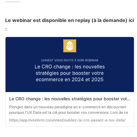
Le webinar est disponible en replay (à la demande) ici 
: 
Le CRO change : les nouvelles stratégies pour booster votre ecommerce en 2024 et 2025 | unnest
Plongez dans un nouveau paradigme en e-commerce en découvrant
pourquoi l'UX Data est la clé pour booster vos conversions. Lors de ce
webinaire exclusif, vous apprendrez comment améliorer votre appr...
https://app.livestorm.co/unnest/oubliez-la-cro-passez-a-lux-data/