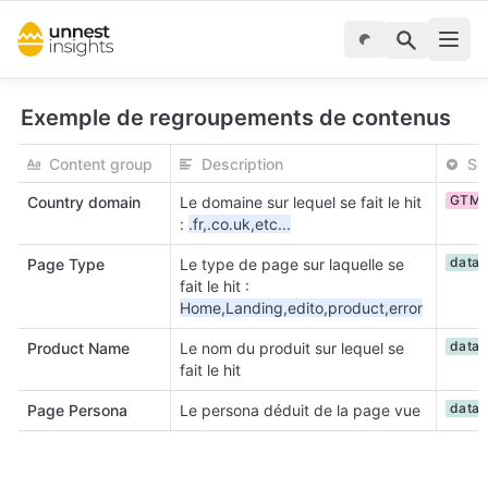
Exemple de regroupements de contenus
Content group
Description
So
GTM
Country domain
Le domaine sur lequel se fait le hit
:
.fr,.co.uk,etc...
dataL
Page Type
Le type de page sur laquelle se
fait le hit :
Home,Landing,edito,product,error
dataL
Product Name
Le nom du produit sur lequel se
fait le hit
dataL
Page Persona
Le persona déduit de la page vue