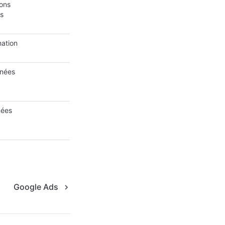
ions
es
mation
nnées
nées
Google Ads