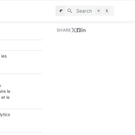
Search
⌘
K
SHARE
 les
s
ire le
et le
ytics