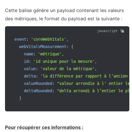
Cette balise génère un payload contenant les valeurs 
des métriques, le format du payload est la suivante :
javascript
event
:
'coreWebVitals'
,
webVitalsMeasurement
:
{
name
:
'métrique'
,
id
:
'id unique pour la mesure'
,
value
:
'valeur de la métrique'
,
delta
:
'la différence par rapport à l’ancien 
valueRounded
:
"valeur arrondie à l' entier le
deltaRounded
:
"delta arrondi à l’entier le pl
}
Pour récupérer ces informations :