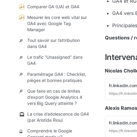
GA4 et RGP
Comparer GA (UA) et GA4
GA4 vers B
Mesurer les core web vital sur
GA4 avec Google Tag
Principale
Manager
Questions / 
Tout savoir sur l’attribution
🔎
dans GA4
Interven
Le trafic “Unassigned” dans
🔎
GA4
Nicolas Cholle
Paramétrage GA4 : Checklist,
🔎
pièges et bonnes pratiques
fr.linkedin.co
Que faire en cas de limites
🔎
https://fr.linked
d’export Google Analytics 4
vers Big Query atteinte ?
Alexis Ramos
La crise d’adolescence de GA4
(par Aristide Riou)
fr.linkedin.co
Comprendre le Google
https://fr.linke
🔮
Consent mode v2