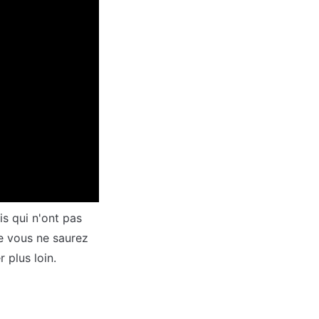
son lancement, 
s et les rapports 
découvrir l'outil 
 l'interface et 
ent en évitant les 
s qui n'ont pas 
e vous ne saurez 
 plus loin.