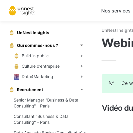
Nos services
UnNest Insight
UnNest Insights
Webin
Qui sommes-nous ?
Build in public
Culture d’entreprise
Data4Marketing
Ce we
💡
Recrutement
Senior Manager "Business & Data
Consulting" - Paris
Vidéo du
Consultant "Business & Data
Consulting" - Paris
Data Analyste Sénior (Consultant.e) -