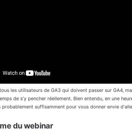
art son interface "déroutante" et les bugs qui existaient à 
 : beaucoup de personnes ont du mal à retrouver les donnée
 l'habitude d'utiliser dans Universal analytics.
webinar est de vous faire gagner du temps en vous faisant 
eant nos retours d'expérience
. En 1h, nous ferons un tour de
x rapports, et vous montrerons comment l'utiliser correctem
urs les plus courants.
adresse ce webinaire ?
 tous les utilisateurs de GA3 qui doivent passer sur GA4, mai
temps de s'y pencher réellement. Bien entendu, en une heur
s probablement suffisamment pour vous donner envie d'aller
me du webinar