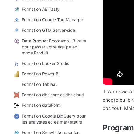
Pourtant, de p
Formation AB Tasty
GA4 fait peur
Formation Google Tag Manager
qu'ils avaient
Formation GTM Server-side
Le but de ce 
Data Product Bootcamp : 3 jours
et en partag
pour passer votre équipe en
des principau
mode Produit
pièges et erre
Formation Looker Studio
Formation Power BI
A qui s'
Formation Tableau
Il s'adresse à
Formation dbt core et dbt cloud
encore eu le 
Formation dataForm
pas tout. Mai
Formation Google BigQuery pour
les analystes et les marketeurs
Program
Formation Snowflake pour les