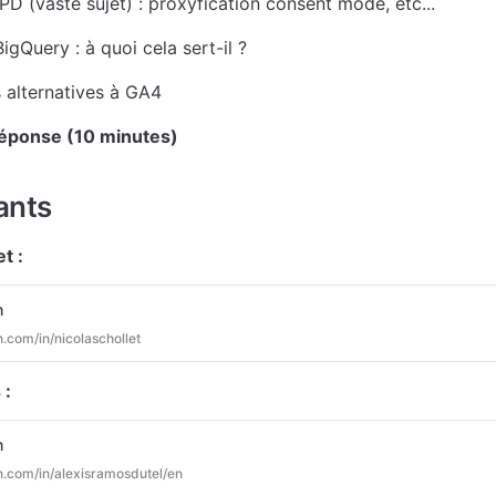
D (vaste sujet) : proxyfication consent mode, etc...
igQuery : à quoi cela sert-il ?
s alternatives à GA4
réponse (10 minutes)
ants
t :
m
in.com/in/nicolaschollet
 :
m
din.com/in/alexisramosdutel/en