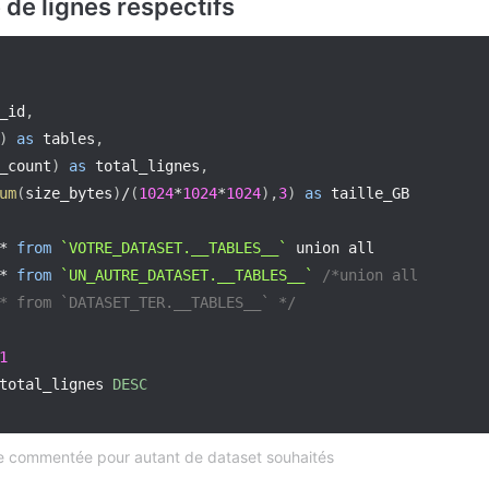
 de lignes respectifs
_id
,
)
as
 tables
,
_count
)
as
 total_lignes
,
um
(
size_bytes
)
/
(
1024
*
1024
*
1024
)
,
3
)
as
*
from
`
VOTRE_DATASET.__TABLES__
`
 union all

*
from
`
UN_AUTRE_DATASET.__TABLES__
`
/*union all

* from `DATASET_TER.__TABLES__` */
1
total_lignes 
DESC
ie commentée pour autant de dataset souhaités