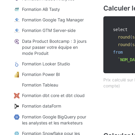
Calculer 
Formation AB Tasty
Formation Google Tag Manager
select

Formation GTM Server-side
round
(
s
Data Product Bootcamp : 3 jours
round
(
s
pour passer votre équipe en
from
mode Produit
`
NOM_DA
Formation Looker Studio
Formation Power BI
Prix calculé sur
Formation Tableau
compte)
Formation dbt core et dbt cloud
Formation dataForm
Formation Google BigQuery pour
les analystes et les marketeurs
Formation Snowflake pour les