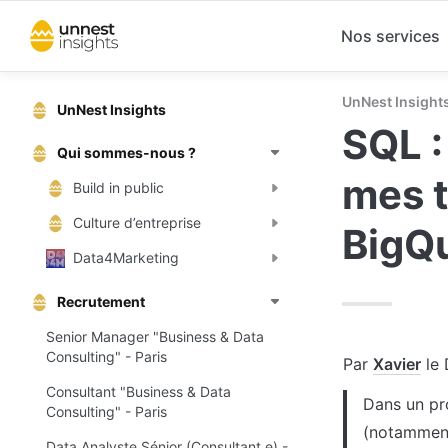
Nos services
UnNest Insight
UnNest Insights
SQL :
Qui sommes-nous ?
mes t
Build in public
Culture d’entreprise
BigQ
Data4Marketing
Recrutement
Senior Manager "Business & Data
Consulting" - Paris
Par 
Xavier
 le 
Consultant "Business & Data
Dans un pro
Consulting" - Paris
(notamment 
Data Analyste Sénior (Consultant.e) -