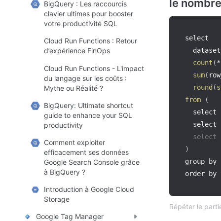
le nombre
BigQuery : Les raccourcis
clavier ultimes pour booster
votre productivité SQL
select

Cloud Run Functions : Retour
  dataset
d’expérience FinOps
count
(
*
Cloud Run Functions - L'impact
sum
(
row
du langage sur les coûts :
round
(
s
Mythe ou Réalité ?
from
(
BigQuery: Ultimate shortcut
  select 
guide to enhance your SQL
  select 
productivity
  select 
Comment exploiter
)
efficacement ses données
group by 
Google Search Console grâce
à BigQuery ?
order by 
Introduction à Google Cloud
Storage
Répéter le part
Google Tag Manager