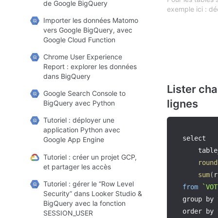
de Google BigQuery
exemple ici : d
Importer les données Matomo
vers Google BigQuery, avec
Google Cloud Function
Chrome User Experience
Report : explorer les données
dans BigQuery
Lister ch
Google Search Console to
lignes
BigQuery avec Python
Tutoriel : déployer une
application Python avec
select 

Google App Engine
    table
Tutoriel : créer un projet GCP,
round
et partager les accès
sum
(
r
Tutoriel : gérer le “Row Level
from
`
VOT
Security” dans Looker Studio &
group by 
BigQuery avec la fonction
order by 
SESSION_USER