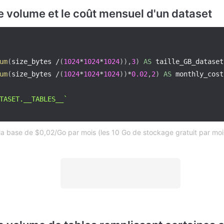
le volume et le coût mensuel d'un dataset
um
(
size_bytes 
/
(
1024
*
1024
*
1024
)
)
,
3
)
AS
 taille_GB_dataset
um
(
size_bytes 
/
(
1024
*
1024
*
1024
)
)
*
0.02
,
2
)
AS
TASET.__TABLES__
`
 la base de $0,02/Go par mois (les 10 Go de stockage gratuit par moi