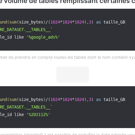
le volume de tables remplissant certaines 
und
(
sum
(
size_bytes
)
/
(
1024
*
1024
*
1024
)
,
3
)
as
RE_DATASET.__TABLES__
`
le_id like 
'%google_ads%'
met de prendre en compte toutes les tables dont le nom contient xy
und
(
sum
(
size_bytes
)
/
(
1024
*
1024
*
1024
)
,
3
)
as
RE_DATASET.__TABLES__
`
le_id like 
'%202112%'
 segmentées (sharded) il est possible de spécifier la date période v