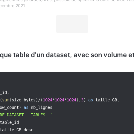
écembre 2021
aque table d'un dataset, avec son volume e
_id
,
(
sum
(
size_bytes
)
/
(
1024
*
1024
*
1024
)
,
3
)
as
 taille_GB
,
ow_count
)
as
RE_DATASET.__TABLES__
`
table_id 

taille_GB desc