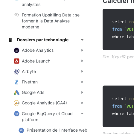
Calculer 
analystes
Formation Upskilling Data : se
former à la Data Analyse
select 
ro
moderne
from
`
VOT
where tab
Dossiers par technologie
🖥️
Adobe Analytics
like '%xyz%'
per
Adobe Launch
Airbyte
Fivetran
Google Ads
select 
ro
Google Analytics (GA4)
from
`
VOT
Google BigQuery et Cloud
where tab
platform
Présentation de l'interface web
Pour les tables