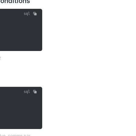
conditions
sql
z
sql
oulue, comme par