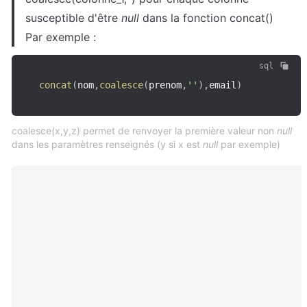
susceptible d'être 
null 
dans la fonction concat()

Par exemple :
sql
concat
(
nom
,
coalesce
(
prenom
,
''
)
,
email
)
coalesce(x,y,z) permet de renvoyer la première valeur non
null
dans les paramètres renseignés (y si x est
null
par exemple)