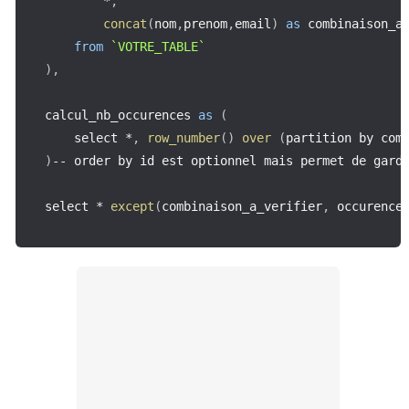
*
,
concat
(
nom
,
prenom
,
email
)
as
 combinaison_a
from
`
VOTRE_TABLE
`
)
,
calcul_nb_occurences 
as
(
    select 
*
,
row_number
(
)
over
(
partition by com
)
--
 order by id est optionnel mais permet de garde
select 
*
except
(
combinaison_a_verifier
,
 occurence