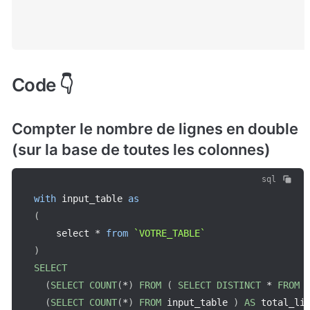
Code 👇
Compter le nombre de lignes en double 
(sur la base de toutes les colonnes)
sql
with
 input_table 
as
(
    select 
*
from
`
VOTRE_TABLE
`
)
SELECT
(
SELECT
COUNT
(
*
)
FROM
(
SELECT
DISTINCT
*
FROM
 
(
SELECT
COUNT
(
*
)
FROM
 input_table 
)
AS
 total_li