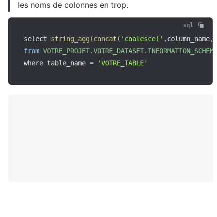
les noms de colonnes en trop.
sql
select 
string_agg
(
concat
(
'coalesce('
,
column_name
,
from
VOTRE_PROJET
.
VOTRE_DATASET
.
INFORMATION_SCHEM
where table_name 
=
'VOTRE_TABLE'