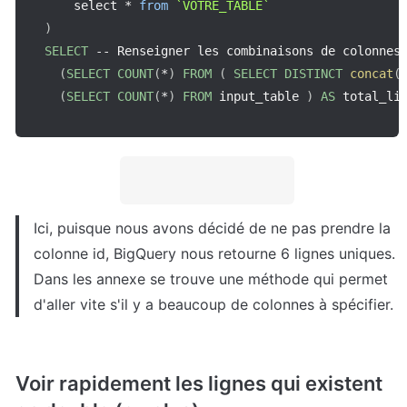
    select 
*
from
`
VOTRE_TABLE
`
)
SELECT
--
 Renseigner les combinaisons de colonnes
(
SELECT
COUNT
(
*
)
FROM
(
SELECT
DISTINCT
concat
(
(
SELECT
COUNT
(
*
)
FROM
 input_table 
)
AS
 total_li
Ici, puisque nous avons décidé de ne pas prendre la 
colonne id, BigQuery nous retourne 6 lignes uniques.

Dans les annexe se trouve une méthode qui permet 
d'aller vite s'il y a beaucoup de colonnes à spécifier.
Voir rapidement les lignes qui existent 