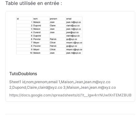
Table utilisée en entrée :
TutoDoublons
Sheet1 id,nom,prenom,email 1,Maison,Jean,jean.m@xyz.co
2,Dupond,Claire,claird@xyz.co 3,Maison,Jean,jean.m@xyz.co
4,Durand,Jean,jean@xyz.co 5,Dupond,claird@xyz.co
https://docs.google.com/spreadsheets/d/1t__Igw4rrNUwIXnTEMZBUBG
6,Poivrier,Patrick,pp@xyz.co 7,Mayer,Chloé,mayer.c@xyz.co
8,Poivrier,Patrick,pp@xyz.co 9,Mayer,Chloé,mayer.c@xyz.co
10,Maison,Jean,jea...