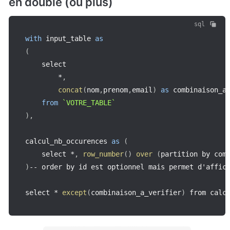
en double (ou plus)
sql
with
 input_table 
as
(
    select 

*
,
concat
(
nom
,
prenom
,
email
)
as
 combinaison_a
from
`
VOTRE_TABLE
`
)
,
calcul_nb_occurences 
as
(
    select 
*
,
row_number
(
)
over
(
partition by com
)
--
 order by id est optionnel mais permet d'affich
select 
*
except
(
combinaison_a_verifier
)
 from calc