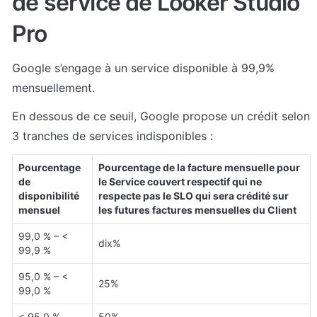
de service de Looker Studio 
Pro
Google s’engage à un service disponible à 99,9% 
mensuellement.
En dessous de ce seuil, Google propose un crédit selon 
3 tranches de services indisponibles :
Pourcentage 
Pourcentage de la facture mensuelle pour 
de 
le Service couvert respectif qui ne 
disponibilité 
respecte pas le SLO qui sera crédité sur 
mensuel
les futures factures mensuelles du Client
99,0 % – < 
dix%
99,9 %
95,0 % – < 
25%
99,0 %
< 95,0 %
50%