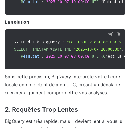
--
R
ésultat
:
2025
-
10
-
07
10
:
00
:
00
UTC
(
Potentiell
La solution :
sql
--
 On dit à BigQuery 
:
"Ce 10h00 vient de Paris (
SELECT
TIMESTAMP
(
DATETIME
'2025-10-07 10:00:00'
,
--
R
ésultat
:
2025
-
10
-
07
08
:
00
:
00
UTC
(
C
'est la v
Sans cette précision, BigQuery interprète votre heure 
locale comme étant déjà en UTC, créant un décalage 
silencieux qui peut compromettre vos analyses.
2. Requêtes Trop Lentes
BigQuery est très rapide, mais il devient lent si vous lui 