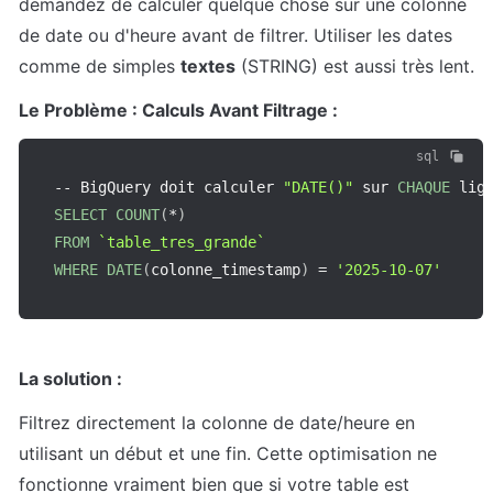
demandez de calculer quelque chose sur une colonne 
de date ou d'heure avant de filtrer. Utiliser les dates 
comme de simples 
textes
 (STRING) est aussi très lent.
Le Problème : Calculs Avant Filtrage :
sql
--
 BigQuery doit calculer 
"DATE()"
 sur 
CHAQUE
 lig
SELECT
COUNT
(
*
)
FROM
`
table_tres_grande
`
WHERE
DATE
(
colonne_timestamp
)
=
'2025-10-07'
La solution :
Filtrez directement la colonne de date/heure en 
utilisant un début et une fin. Cette optimisation ne 
fonctionne vraiment bien que si votre table est 