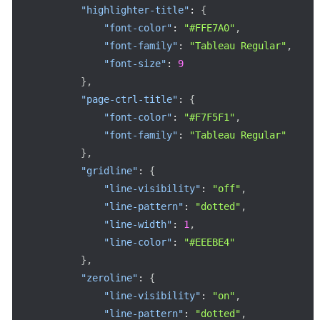
"highlighter-title"
:
{
"font-color"
:
"#FFE7A0"
,
"font-family"
:
"Tableau Regular"
,
"font-size"
:
9
}
,
"page-ctrl-title"
:
{
"font-color"
:
"#F7F5F1"
,
"font-family"
:
"Tableau Regular"
}
,
"gridline"
:
{
"line-visibility"
:
"off"
,
"line-pattern"
:
"dotted"
,
"line-width"
:
1
,
"line-color"
:
"#EEEBE4"
}
,
"zeroline"
:
{
"line-visibility"
:
"on"
,
"line-pattern"
:
"dotted"
,