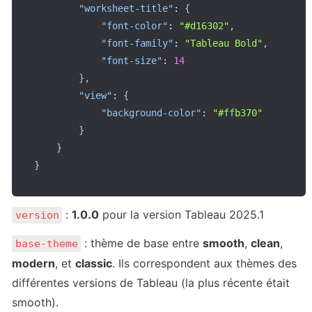
"worksheet-title"
:
{
"font-color"
:
"#d16302"
,
"font-family"
:
"Tableau Bold"
,
"font-size"
:
14
}
,
"view"
:
{
"background-color"
:
"#ffb370"
}
}
}
 : 
1.0.0
 pour la version Tableau 2025.1
version
 : thème de base entre 
smooth
, 
clean
, 
base-theme
modern
, et 
classic
. Ils correspondent aux thèmes des 
différentes versions de Tableau (la plus récente était 
smooth).