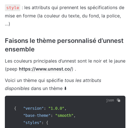
 : les attributs qui prennent les spécifications de 
style
mise en forme (la couleur du texte, du fond, la police, 
…)
Faisons le thème personnalisé d’unnest 
ensemble
Les couleurs principales d’unnest sont le noir et le jaune 
(peep 
https://www.unnest.co/
) .
Voici un thème qui spécifie 
tous les attributs
disponibles
 dans un thème ⬇️
json
{
"version"
:
"1.0.0"
,
"base-theme"
:
"smooth"
,
"styles"
:
{