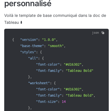
personnalisé
Voilà le template de base communiqué dans la doc de 
Tableau ⬇️
json
{
"version"
:
"1.0.0"
,
"base-theme"
:
"smooth"
,
"styles"
:
{
"all"
:
{
"font-color"
:
"#d16302"
,
"font-family"
:
"Tableau Bold"
}
,
"worksheet"
:
{
"font-color"
:
"#d16302"
,
"font-family"
:
"Tableau Bold"
,
"font-size"
:
14
}
,