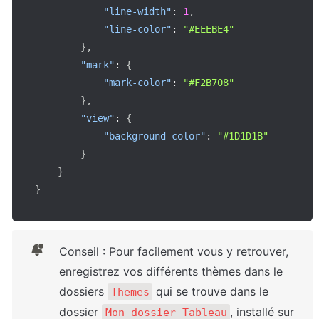
"line-width"
:
1
,
"line-color"
:
"#EEEBE4"
}
,
"mark"
:
{
"mark-color"
:
"#F2B708"
}
,
"view"
:
{
"background-color"
:
"#1D1D1B"
}
}
}
Conseil : Pour facilement vous y retrouver, 
enregistrez vos différents thèmes dans le 
dossiers 
 qui se trouve dans le 
Themes
dossier 
, installé sur 
Mon dossier Tableau