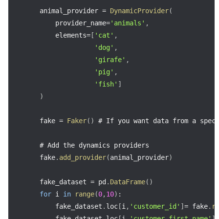
    animal_provider 
=
DynamicProvider
(
        provider_name
=
'animals'
,
        elements
=
[
'cat'
,
'dog'
,
'girafe'
,
'pig'
,
'fish'
]
)
    fake 
=
Faker
(
)
 # If you want data from a spec
    # Add the dynamics providers

    fake
.
add_provider
(
animal_provider
)
    fake_dataset 
=
 pd
.
DataFrame
(
)
for
 i 
in
range
(
0
,
10
)
:
        fake_dataset
.
loc
[
i
,
'customer_id'
]
=
 fake
.
r
        fake_dataset
.
loc
[
i
,
'customer_first_name'
]