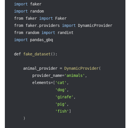
import
import
 random

from faker 
import
 Faker

from faker
.
providers 
import
 DynamicProvider

from random 
import
import
 pandas_gbq

def 
fake_dataset
(
)
:
    animal_provider 
=
DynamicProvider
(
        provider_name
=
'animals'
,
        elements
=
[
'cat'
,
'dog'
,
'girafe'
,
'pig'
,
'fish'
]
)