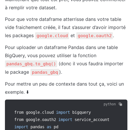
à remplir votre dataset.
Pour que votre dataframe atterrisse dans votre table 
vide fraichement créée, il faut s’assurer d’avoir importé 
les packages 
 et 
. 
google.cloud
google.oauth2
Pour uploader un dataframe Pandas dans une table 
BigQuery, vous pouvez utiliser la fonction 
 (donc il vous faudra importer 
pandas_gbq.to_gbq()
le package 
).
pandas_gbq
Pour mettre un peu de contexte dans tout ça, voici un 
exemple. ⬇️
python
from google
.
cloud 
import
 bigquery

from google
.
oauth2 
import
import
 pandas 
as