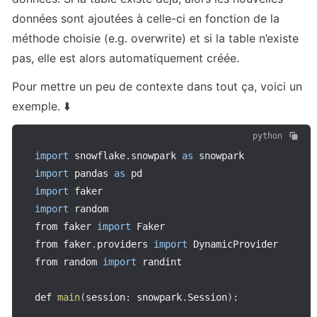
données sont ajoutées à celle-ci en fonction de la 
méthode choisie (e.g. overwrite) et si la table n’existe 
pas, elle est alors automatiquement créée.
Pour mettre un peu de contexte dans tout ça, voici un 
exemple. ⬇️
python
import
 snowflake
.
snowpark 
as
import
 pandas 
as
import
import
 random

from faker 
import
 Faker

from faker
.
providers 
import
 DynamicProvider

from random 
import
 randint

def 
main
(
session
:
 snowpark
.
Session
)
: