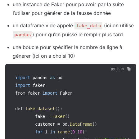
une instance de Faker pour pouvoir par la suite 
l’utiliser pour générer de la fausse donnée
un dataframe vide appelé 
 (ici on utilise 
fake_data
) pour qu’on puisse le remplir plus tard
pandas
une boucle pour spécifier le nombre de ligne à 
générer (ici on a choisi 10)
python
import
 pandas 
as
import
 faker

from faker 
import
 Faker

def 
fake_dataset
(
)
:
		fake 
=
Faker
(
)
		customer 
=
 pd
.
DataFrame
(
)
for
 i 
in
range
(
0
,
10
)
: