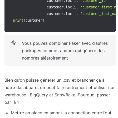
				customer
.
loc
[
i
,
'customer_id'
]
=
 
				customer
.
loc
[
i
,
'customer_first_n
				customer
.
loc
[
i
,
'customer_last_na
print
(
customer
)
Vous pouvez combiner Faker avec d’autres 
packages comme random qui génère des 
nombres aléatoirement
Bien qu’on puisse générer un .csv et brancher ça à 
notre dashboard, on peut faire autrement et utiliser nos 
warehouse : BigQuery et Snowflake. Pourquoi passer 
par là ? 
Mettre en place en amont la connection entre l’outil 