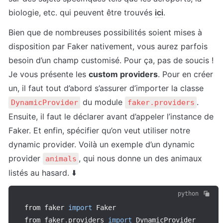
biologie, etc.
 qui peuvent être trouvés 
ici
.
Bien que de nombreuses possibilités soient mises à 
disposition par Faker nativement, vous aurez parfois 
besoin d’un champ customisé. Pour ça, pas de soucis ! 
Je vous présente les 
custom providers
. Pour en créer 
un, il faut tout d’abord s’assurer d’importer la classe 
 du module 
. 
DynamicProvider
faker.providers
Ensuite, il faut le déclarer avant d’appeler l’instance de 
Faker. Et enfin, spécifier qu’on veut utiliser notre 
dynamic provider. Voilà un exemple d’un dynamic 
provider 
, qui nous donne un des animaux 
animals
listés au hasard. ⬇️
python
from faker 
import
 Faker

from faker
.
providers 
import
 DynamicProvider
