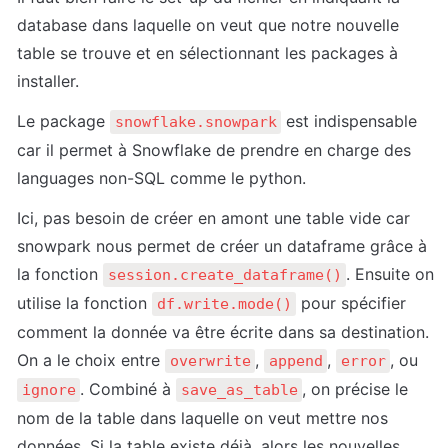
database dans laquelle on veut que notre nouvelle 
table se trouve et en sélectionnant les packages à 
installer. 
Le package 
 est indispensable 
snowflake.snowpark
car il permet à Snowflake de prendre en charge des 
languages non-SQL comme le python.
Ici, pas besoin de créer en amont une table vide car 
snowpark nous permet de créer un dataframe grâce à 
la fonction 
. Ensuite on 
session.create_dataframe()
utilise la fonction 
 pour spécifier 
df.write.mode()
comment la donnée va être écrite dans sa destination. 
On a le choix entre 
, 
, 
, ou 
overwrite
append
error
. Combiné à 
, on précise le 
ignore
save_as_table
nom de la table dans laquelle on veut mettre nos 
données. Si la table existe déjà, alors les nouvelles 