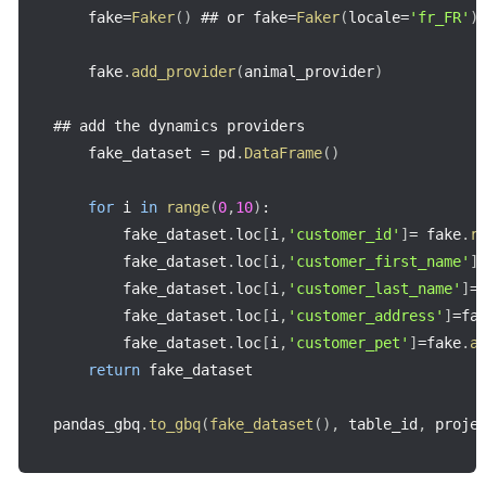
    fake
=
Faker
(
)
 ## or fake
=
Faker
(
locale
=
'fr_FR'
)
    fake
.
add_provider
(
animal_provider
)
## add the dynamics providers

    fake_dataset 
=
 pd
.
DataFrame
(
)
for
 i 
in
range
(
0
,
10
)
:
        fake_dataset
.
loc
[
i
,
'customer_id'
]
=
 fake
.
r
        fake_dataset
.
loc
[
i
,
'customer_first_name'
]
        fake_dataset
.
loc
[
i
,
'customer_last_name'
]
=
        fake_dataset
.
loc
[
i
,
'customer_address'
]
=
fa
        fake_dataset
.
loc
[
i
,
'customer_pet'
]
=
fake
.
a
return
 fake_dataset

pandas_gbq
.
to_gbq
(
fake_dataset
(
)
,
 table_id
,
 proje