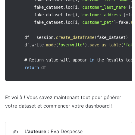
        fake_dataset
.
loc
[
i
,
'customer_last_name'
]
=
        fake_dataset
.
loc
[
i
,
'customer_address'
]
=
fa
        fake_dataset
.
loc
[
i
,
'customer_pet'
]
=
fake
.
a
    df 
=
 session
.
create_dataframe
(
fake_dataset
)
    df
.
write
.
mode
(
'overwrite'
)
.
save_as_table
(
'fak
    # Return value will appear 
in
 the Results tab
return
 df
Et voilà ! Vous savez maintenant tout pour générer 
votre dataset et commencer votre dashboard !
L’auteure :
 Eva Despesse
✍️