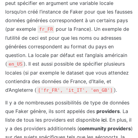
peut spécifier en argument 
une variable locale
lorsqu’on créé l’instance de Faker pour que les fausses 
données générées correspondent à un certains pays 
(par exemple 
 pour la France). Un exemple de 
fr_FR
l’utilité de ceci est pour que les noms ou adresses 
générées correspondent au format du pays en 
question. La locale par défaut est l’anglais américain 
(
). Il est aussi possible de spécifier plusieurs 
en_US
locales (si par exemple le dataset que vous attendez 
contiendra des données de France, d’Italie, et 
d’Angleterre (
).
['fr_FR', 'it_IT', 'en_GB']
Il y a de nombreuses possibilités de type de données 
que Faker génère, ils sont appelés des 
providers
. La 
liste de tous les providers 
e
st disponible 
ici
. En plus, il 
y a des providers additionnels (
community providers
) 
sur des sujets spécifiques tels que les aéroports, la 