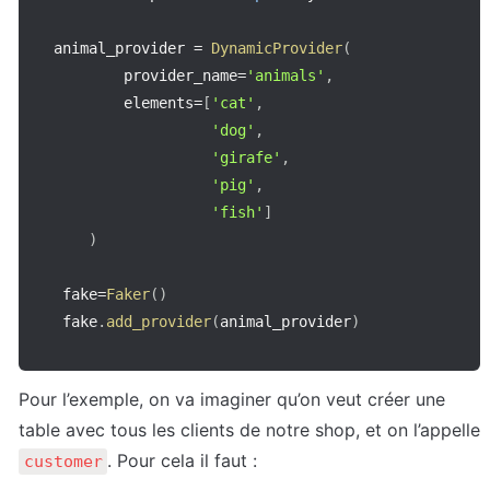
animal_provider 
=
DynamicProvider
(
        provider_name
=
'animals'
,
        elements
=
[
'cat'
,
'dog'
,
'girafe'
,
'pig'
,
'fish'
]
)
 fake
=
Faker
(
)
 fake
.
add_provider
(
animal_provider
)
Pour l’exemple, on va imaginer qu’on veut créer une 
table avec tous les clients de notre shop, et on l’appelle 
. Pour cela il faut :
customer