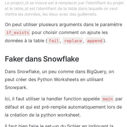
Le project_id se trouve est à remplacer par l’identifiant du projet
et le table_id est l’identifiant de la table dans laquelle on veut
mettre les données, les deux avec des guillemets.
On peut utiliser plusieurs arguments dans le paramètre 
 pour choisir comment on ajoute les 
if_exists
données à la table (
, 
, 
).
fail
replace
append
Faker dans Snowflake
Dans Snowflake, un peu comme dans BigQuery, on 
peut créer des Python Worksheets en utilisant 
Snowpark.
Ici, il faut utiliser la handler function appelée 
 par 
main
défaut et qui est pré-remplie automatiquement lors de 
la création de la python worksheet.
Il faut bien faire le set-up du fichier en indiquant la 